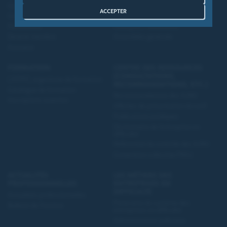
Gouvernance
Entretiens de la sauvegarde
ACCEPTER
Compagnies régionales
Evénements régionaux
Partenaires
Colloques / Webinaires
Devenir membre
Assemblée générale
Annuaire
FORMATION
CENTRE DES RESSOURCES
(CONSULTATIONS,
L’IFPPC, organisme de formation
RECOMMANDATIONS, ETC.)
Catalogue de formation
Recommandations des AJMJ
Inscriptions ouvertes
Affiches de présentation du tarif
Publications juridiques
Dictionnaire de l'entreprise en
difficulté
Référentiel du contrôle des AJMJ
Convention collective PRAJ
ACTUALITÉS
LES MÉTIERS DES
PROFESSIONNELLES
ENTREPRISES EN
DIFFICULTÉ
Actualités professionnelles
Panorama du système des
Bulletin de l'Institut
entreprises en difficulté
Administrateur judiciaire