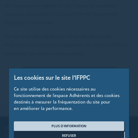
des concours en vigueur ou par l’octroi de nouveaux
concours nécessaires à la couverture des besoins des
entreprises concernées.
Ces services spécialisés sont dotés des personnels
disposant de compétences adaptées aux restructurations
financières des acteurs économiques.
DICTIONNAIRE DE L'ENTREPRISE EN DIFFICULTÉ
Les cookies sur le site l’IFPPC
Ce site utilise des cookies nécessaires au
fonctionnement de l'espace Adhérents et des cookies
destinés à mesurer la fréquentation du site pour
en améliorer la performance.
HAUT DE PAGE
PLUS D'INFORMATION
L’IFPPC
EVÉNEMENTS
Qui sommes-nous?
Congrès
REFUSER