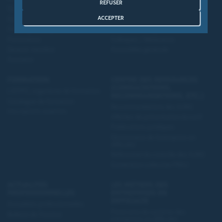
REFUSER
Qui sommes-nous?
Congrès
ACCEPTER
Gouvernance
Entretiens de la sauvegarde
Compagnies régionales
Evénements régionaux
Partenaires
Colloques / Webinaires
Devenir membre
Assemblée générale
Annuaire
FORMATION
CENTRE DES RESSOURCES
(CONSULTATIONS,
L’IFPPC, organisme de formation
RECOMMANDATIONS, ETC.)
Catalogue de formation
Recommandations des AJMJ
Inscriptions ouvertes
Affiches de présentation du tarif
Publications juridiques
Dictionnaire de l'entreprise en
difficulté
Référentiel du contrôle des AJMJ
Convention collective PRAJ
ACTUALITÉS
LES MÉTIERS DES
PROFESSIONNELLES
ENTREPRISES EN
DIFFICULTÉ
Actualités professionnelles
Panorama du système des
Bulletin de l'Institut
entreprises en difficulté