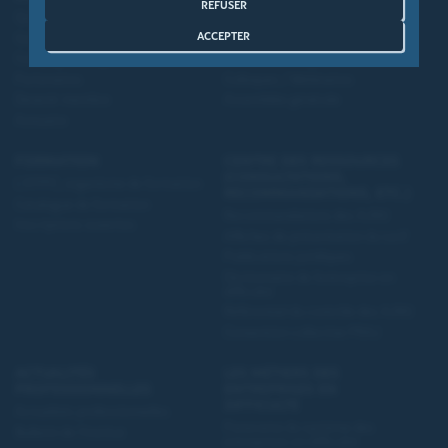
REFUSER
Qui sommes-nous?
Congrès
ACCEPTER
Gouvernance
Entretiens de la sauvegarde
Compagnies régionales
Evénements régionaux
Partenaires
Colloques / Webinaires
Devenir membre
Assemblée générale
Annuaire
FORMATION
CENTRE DES RESSOURCES
(CONSULTATIONS,
L’IFPPC, organisme de formation
RECOMMANDATIONS, ETC.)
Catalogue de formation
Recommandations des AJMJ
Inscriptions ouvertes
Affiches de présentation du tarif
Publications juridiques
Dictionnaire de l'entreprise en
difficulté
Référentiel du contrôle des AJMJ
Convention collective PRAJ
ACTUALITÉS
LES MÉTIERS DES
PROFESSIONNELLES
ENTREPRISES EN
DIFFICULTÉ
Actualités professionnelles
Panorama du système des
Bulletin de l'Institut
entreprises en difficulté