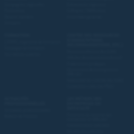
Compagnies régionales
Evénements régionaux
Partenaires
Colloques / Webinaires
Devenir membre
Assemblée générale
Annuaire
FORMATION
CENTRE DES RESSOURCES
(CONSULTATIONS,
L’IFPPC, organisme de formation
RECOMMANDATIONS, ETC.)
Catalogue de formation
Recommandations des AJMJ
Inscriptions ouvertes
Affiches de présentation du tarif
Publications juridiques
Dictionnaire de l'entreprise en
difficulté
Référentiel du contrôle des AJMJ
Convention collective PRAJ
ACTUALITÉS
LES MÉTIERS DES
PROFESSIONNELLES
ENTREPRISES EN
DIFFICULTÉ
Actualités professionnelles
Panorama du système des
Bulletin de l'Institut
entreprises en difficulté
Administrateur judiciaire
Mandataire judiciaire