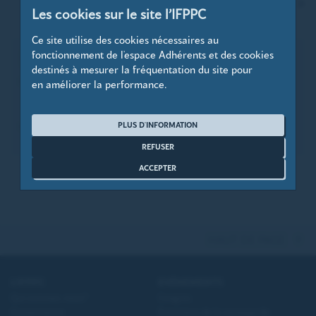
précédent
su
Aller
1
2
3
4
5
6
7
8
9
10
page
Les cookies sur le site l’IFPPC
à
la
Ce site utilise des cookies nécessaires au
page
fonctionnement de l'espace Adhérents et des cookies
En savoir plus sur l'IFPPC
destinés à mesurer la fréquentation du site pour
Comprendre le système de traitement des difficultés
en améliorer la performance.
des entreprises
Qu'est-ce que l'IFPPC ?
PLUS D'INFORMATION
REFUSER
ACCEPTER
HAUT DE PAGE
L’IFPPC
EVÉNEMENTS
Qui sommes-nous?
Congrès
Gouvernance
Entretiens de la sauvegarde